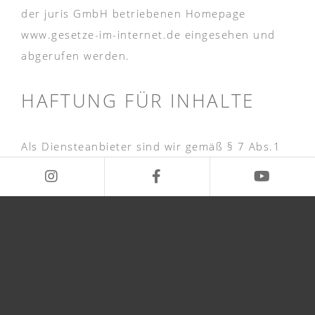
der juris GmbH betriebenen Homepage
www.gesetze-im-internet.de eingesehen und
abgerufen werden.
HAFTUNG FÜR INHALTE
Als Diensteanbieter sind wir gemäß § 7 Abs.1
TMG für eigene Inhalte auf diesen Seiten nach
den allgemeinen Gesetzen verantwortlich. Nach
§§ 8 bis 10 TMG sind wir als Diensteanbieter
jedoch nicht verpflichtet, übermittelte oder
gespeicherte fremde Informationen zu
überwachen oder nach Umständen zu
forschen, die auf eine rechtswidrige Tätigkeit
hinweisen.